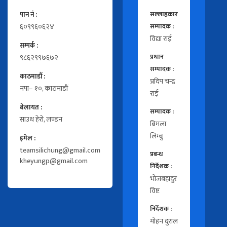
पान नं :
सल्लाहकार
६०९९६०६२४
सम्पादक :
विद्या राई
सम्पर्क :
९८६२९९७६७२
प्रधान
सम्पादक :
काठमाडौं :
प्रदिप चन्द्र
नपा– १०, काठमाडौं
राई
बेलायत :
सम्पादक :
साउथ हेरो, लण्डन
बिमला
लिम्बु
इमेल :
teamsilichung@gmail.com
प्रबन्ध
kheyungp@gmail.com
निर्देशक :
भोजबहादुर
विष्ट
निर्देशक :
मोहन दुराल