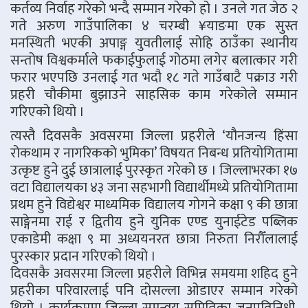
कर्तव्य निर्वाह गरेको भन्दै सम्मान गरेको हो । उनले गत जेठ २
गते अरुण गाउँपालिका ४ चरम्बी ¥याङमा एक सुस्त
मनस्थिती भएकी अपाङ्ग युवतीलाई सोहि ठाउँका स्थानीय
सन्तोष विश्वकर्माले फकाईफुलाई गोठमा लगेर बलात्कार गरी
फरार भएपछि उनलाई गत भदौ १८ गते गाउँबाटै पक्राउ गरी
प्रहरी चौकीमा बुझाउने साहसिक काम गरेकोले सम्मान
गरिएको थियो ।
त्यस्तै दिवसकै अवसरमा जिल्ला प्रहरीले ‘यौनजन्य हिंसा
रोकथाम र नागरिकको भुमिका’ विषयत निबन्ध प्रतियोगितामा
उत्कृष्ट हुने दुई छात्रालाई पुरस्कृत गरेको छ । जिल्लाभरका १७
वटा विद्यालयका ४३ जना सहभागी विद्यार्थीमध्ये प्रतियोगितामा
प्रथम हुने विद्येश्वर माध्यमिक विद्यालय गोगने कक्षा ९ की छात्रा
साङ्गेनमा राई र द्वितीय हुने युनिक एण्ड युनाईटेड पब्लिक
एकाडेमी कक्षा ९ मा अध्ययनरत छात्रा निरुता निरौँलालाई
पुरस्कार प्रदान गरिएको थियो ।
दिवसकै अवसरमा जिल्ला प्रहरीले विभिन्न समयमा शहिद हुने
प्रहरीका परिवारलाई पनि दोसल्ला ओडाएर सम्मान गरेको
थियो । कार्यक्रममा जिल्ला समन्वय समितिका जनप्रतिनिधी,