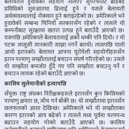
बेलायतले हुवावेको सहयोग नलिएर सुपरफास्ट ब्रोडबैंड
प्रविधिको शुरुआतमा ढिलाई हुने र यसले बेलायती
अर्थव्यवस्थालाई नोक्सान हुने बताइरहेको छ। अमेरिकाले भने
हुवावेको सम्बन्ध चिनियाँ सरकारसँग रहेको र त्यसले यो
कम्पनीबाट सुरक्षामा खतरा उत्पन्न हुने बताउँदै आएको छ।
यसपछि अमेरिकाले बेलायतलाई अर्को धम्की पनि दियो। र यो
पटक जासुसी जानकारी साझा नगर्ने बतयो। त्यसपछि पालो
आयो इरानको। बेलायत आफ्ना यूरोपेली सहयोगीहरुसँग
इरान परमाणु सम्झौतालाई बचाउन संघर्ष गरिरहेको छ। उसले
यो सम्झौता कमजोर हुँदै गए पनि सम्झौता बचाउनु पर्ने र
बचाउन लायक रहेको बताउँदै आएको छ।
कासिम सुलेमानीको हत्यापछि
सँयुक्त राष्ट्र संघका निरीक्षकहरुले इरानसँग कुन किसिमको
परमाणु क्षमता छ, जाँच गर्न बाँकी छ। यो सम्झौतामा इरानसँग
छलफलको आशा देखिन्छ। अमेरिकाले भने यो सम्झौताका
कारण इरानको आय बढेको र त्यसले मध्य पूर्वमा चरमपन्थ
बढाउन सहयोग गरेको बताउँदै आएको छ। कासिम