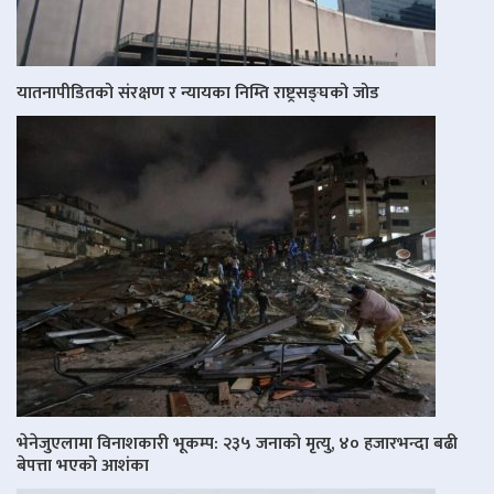
यातनापीडितको संरक्षण र न्यायका निम्ति राष्ट्रसङ्घको जोड
भेनेजुएलामा विनाशकारी भूकम्प: २३५ जनाको मृत्यु, ४० हजारभन्दा बढी
बेपत्ता भएको आशंका