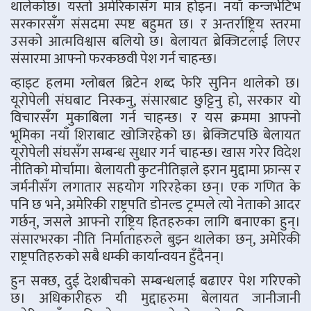
थालेकोछ। यस्तो अमेरिकासँग मात्र होइन। नयाँ कन्जर्भेटिभ
सरकारसँग संसदमा स्पष्ट बहुमत छ। र अन्तर्राष्ट्रिय स्तरमा
उसको आत्मविश्वास बलियो छ। बेलायत ब्रेक्जिटलाई लिएर
संसारमा आफ्नो फरकछवी पेश गर्न चाहन्छ।
व्हाइट हलमा ग्लोबल ब्रिटेन शब्द फेरि सुनिन थालेको छ।
यूरोपेली संघबाट निस्कनु, संसारबाट छुट्टिनु हो, सरकार यो
विचारसँग मुकाबिला गर्न चाहन्छ। र यस क्रममा आफ्नो
भूमिका नयाँ शिराबाट खोजिरहेको छ। ब्रेक्जिटपछि बेलायत
यूरोपेली संघसँग सम्बन्ध सुधार गर्न चाहन्छ। खास गरेर विदेश
नीतिको मोर्चामा। बेलायती कुटनीतिज्ञले इरान मुद्दामा फ्रान्स र
जर्मनीसँग लगातार सहयोग गरिरहेका छन्। एक गणित के
पनि छ भने, अमेरिकी राष्ट्रपति डोनल्ड ट्रम्पले त्यो नेताको आदर
गर्छन्, जसले आफ्नो राष्ट्रिय हितहरुका लागि बनाएका हुन्।
संसारभरका नीति निर्माताहरुले बुझ्न थालेका छन्, अमेरिकी
राष्ट्रपतिहरुको सबै धम्की कार्यान्वयन हुँदैनन्।
हुन सक्छ, दुई देशबीचको सम्बन्धलाई बढाएर पेश गरिएको
छ। अधिकारीहरु यी मुद्दाहरुमा बेलायत जानीजानी