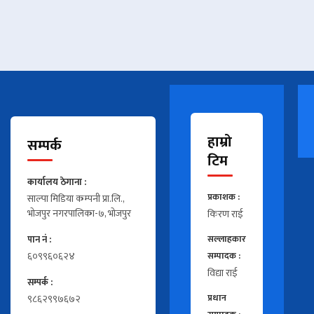
हाम्रो
सम्पर्क
टिम
कार्यालय ठेगाना :
प्रकाशक :
साल्पा मिडिया कम्पनी प्रा.लि.,
भोजपुर नगरपालिका-७, भोजपुर
किरण राई
पान नं :
सल्लाहकार
६०९९६०६२४
सम्पादक :
विद्या राई
सम्पर्क :
९८६२९९७६७२
प्रधान