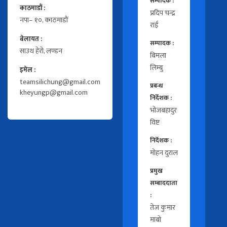
सम्पादक :
काठमाडौं :
प्रदिप चन्द्र
नपा– १०, काठमाडौं
राई
बेलायत :
सम्पादक :
साउथ हेरो, लण्डन
बिमला
लिम्बु
इमेल :
teamsilichung@gmail.com
प्रबन्ध
kheyungp@gmail.com
निर्देशक :
भोजबहादुर
विष्ट
निर्देशक :
मोहन दुराल
प्रमुख
सम्बाददाता
:
तेज कुमार
माबो