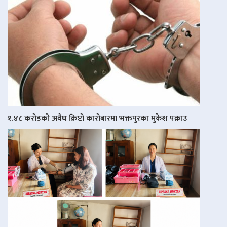
१.४८ करोडको अवैध क्रिप्टो कारोबारमा भक्तपुरका मुकेश पक्राउ