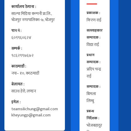
कार्यालय ठेगाना :
प्रकाशक :
साल्पा मिडिया कम्पनी प्रा.लि.,
भोजपुर नगरपालिका-७, भोजपुर
किरण राई
पान नं :
सल्लाहकार
६०९९६०६२४
सम्पादक :
विद्या राई
सम्पर्क :
९८६२९९७६७२
प्रधान
सम्पादक :
काठमाडौं :
प्रदिप चन्द्र
नपा– १०, काठमाडौं
राई
बेलायत :
सम्पादक :
साउथ हेरो, लण्डन
बिमला
लिम्बु
इमेल :
teamsilichung@gmail.com
प्रबन्ध
kheyungp@gmail.com
निर्देशक :
भोजबहादुर