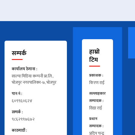
हाम्रो
सम्पर्क
टिम
कार्यालय ठेगाना :
प्रकाशक :
साल्पा मिडिया कम्पनी प्रा.लि.,
भोजपुर नगरपालिका-७, भोजपुर
किरण राई
पान नं :
सल्लाहकार
६०९९६०६२४
सम्पादक :
विद्या राई
सम्पर्क :
९८६२९९७६७२
प्रधान
सम्पादक :
काठमाडौं :
प्रदिप चन्द्र