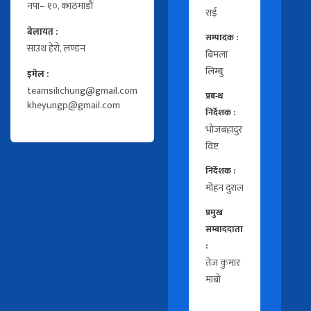
नपा– १०, काठमाडौं
राई
बेलायत :
सम्पादक :
साउथ हेरो, लण्डन
बिमला
लिम्बु
इमेल :
teamsilichung@gmail.com
प्रबन्ध
kheyungp@gmail.com
निर्देशक :
भोजबहादुर
विष्ट
निर्देशक :
मोहन दुराल
प्रमुख
सम्बाददाता
:
तेज कुमार
माबो