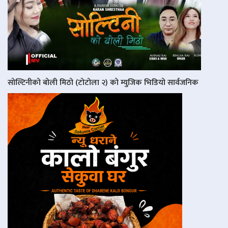
सोल्टिनीको बोली मिठो (टोटोला २) को म्युजिक भिडियो सार्वजनिक