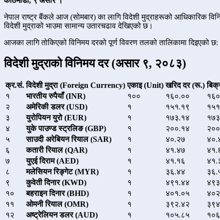
काठमाडौँ, ९ असार ।
नेपाल राष्ट्र बैंकले आज (सोमबार) का लागि विदेशी मुद्राहरूको आधिकारिक वि
विदेशी मुद्राको भाउमा सामान्य उतारचढाव देखिएको छ।
आजका लागि तोकिएको विनिमय दरको पूर्ण विवरण तलको तालिकामा दिइएको छ:
विदेशी मुद्राको विनिमय दर (असार ९, २०८३)
क्र.सं.
विदेशी मुद्रा (Foreign Currency)
एकाइ (Unit)
खरिद दर (रू.)
बिक्
१
भारतीय रुपैयाँ (INR)
१००
१६०.००
१६०
२
अमेरिकी डलर (USD)
१
१५१.१९
१५१
३
युरोपियन युरो (EUR)
१
१७३.१४
१७३
४
युके पाउण्ड स्ट्रलिङ (GBP)
१
२००.१४
२००
५
साउदी अरेबियन रियाल (SAR)
१
४०.२७
४०.
६
कतारी रियाल (QAR)
१
४१.४७
४१.
७
युएई दिराम (AED)
१
४१.१६
४१.
८
मलेसियन रिङ्गेट (MYR)
१
३६.४४
३६.
९
कुवेती दिनार (KWD)
१
४९१.४४
४९३
१०
बहराइन दिनार (BHD)
१
४०१.०५
४०२
११
ओमनी रियाल (OMR)
१
३९२.४२
३९४
१२
अष्ट्रेलियन डलर (AUD)
१
१०५.८५
१०६