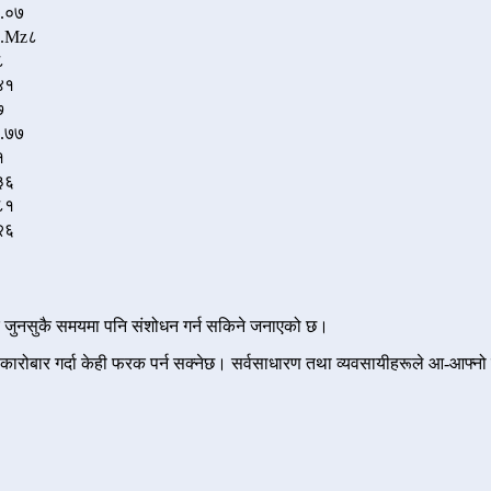
.०७
.Mz८
८
४१
७
.७७
१
३६
८१
२६
र जुनसुकै समयमा पनि संशोधन गर्न सकिने जनाएको छ।
 कारोबार गर्दा केही फरक पर्न सक्नेछ। सर्वसाधारण तथा व्यवसायीहरूले आ-आफ्नो 