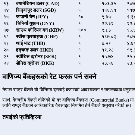
१३
क्यानेडियन डलर (CAD)
१
१०६.६५
१०७
१४
सिङ्गापुर डलर (SGD)
१
११६.९१
११७
१५
जापानी येन (JPY)
१०
९.३५
९.३
१६
चिनियाँ युआन (CNY)
१
२२.३२
२२.
१७
साउथ कोरियन वन (KRW)
१००
९.८३
९.८
१८
स्वीस फ्रयाङ्क (CHF)
१
१८७.०२
१८७
१९
थाई भाट (THB)
१
४.५९
४.६
२०
हङ्कङ डलर (HKD)
१
१९.२८
१९.
२१
स्वीडिस क्रोनर (SEK)
१
१५.७४
१५.
२२
डेनिस क्रोनर (DKK)
१
२३.१६
२३.
वाणिज्य बैंकहरूको रेट फरक पर्न सक्ने
नेपाल राष्ट्र बैंकले यो विनिमय दरलाई बजारको आवश्यकता र उतारचढावअनुसा
साथै, केन्द्रीय बैंकले तोकेको यो दर वाणिज्य बैंकहरू (Commercial Banks) मा
लागि राष्ट्र बैंकको आधिकारिक वेबसाइट नियमित हेर्न बैंकले अनुरोध गरेको छ।
तपाईको प्रतिक्रिया