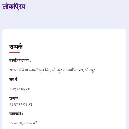
लोकप्रिय
सम्पर्क
कार्यालय ठेगाना :
साल्पा मिडिया कम्पनी प्रा.लि., भोजपुर नगरपालिका-७, भोजपुर
पान नं :
६०९९६०६२४
सम्पर्क :
९८६२९९७६७२
काठमाडौं :
नपा– १०, काठमाडौं