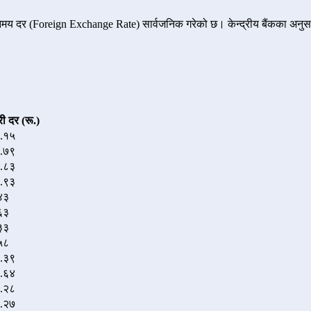
निमय दर (Foreign Exchange Rate) सार्वजनिक गरेको छ। केन्द्रीय बैंकका अनुस
री दर (रू.)
.१५
.७९
.८३
.९३
४३
६३
३३
५८
.३९
.६४
.२८
.२७