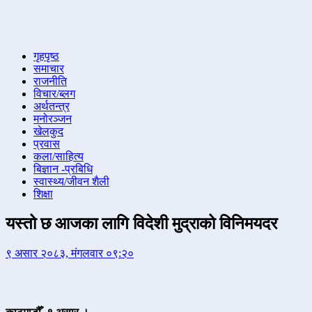
गृहपृष्ठ
समाचार
राजनीति
विचार/ब्लग
अर्थतन्त्र
मनोरञ्जन
खेलकुद
प्रवास
कला/साहित्य
बिज्ञान -प्रबिधि
स्वास्थ्य/जीवन शैली
शिक्षा
यस्तो छ आजका लागि विदेशी मुद्राको विनिमयदर
९ असार २०८३, मंगलवार ०९:२०