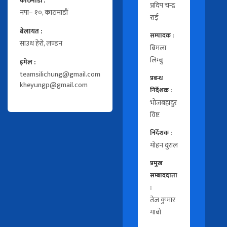
काठमाडौं :
प्रदिप चन्द्र
नपा– १०, काठमाडौं
राई
बेलायत :
सम्पादक :
साउथ हेरो, लण्डन
बिमला
लिम्बु
इमेल :
teamsilichung@gmail.com
प्रबन्ध
kheyungp@gmail.com
निर्देशक :
भोजबहादुर
विष्ट
निर्देशक :
मोहन दुराल
प्रमुख
सम्बाददाता
:
तेज कुमार
माबो