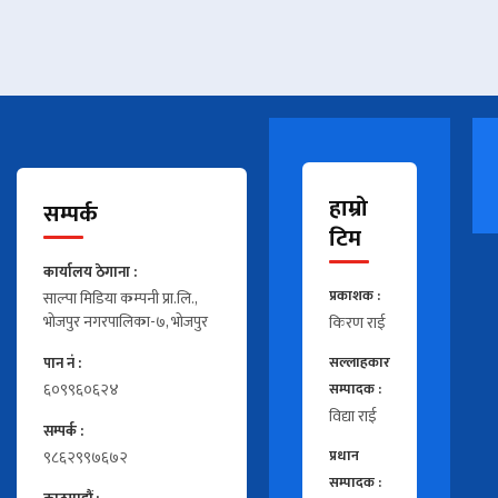
हाम्रो
सम्पर्क
टिम
कार्यालय ठेगाना :
प्रकाशक :
साल्पा मिडिया कम्पनी प्रा.लि.,
भोजपुर नगरपालिका-७, भोजपुर
किरण राई
पान नं :
सल्लाहकार
६०९९६०६२४
सम्पादक :
विद्या राई
सम्पर्क :
९८६२९९७६७२
प्रधान
सम्पादक :