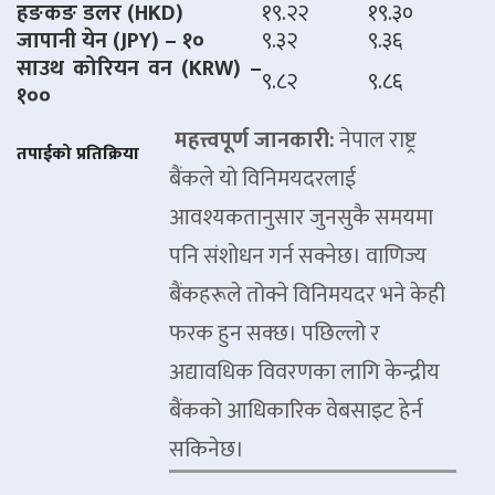
हङकङ डलर (HKD)
१९.२२
१९.३०
जापानी येन (JPY) – १०
९.३२
९.३६
साउथ कोरियन वन (KRW) –
९.८२
९.८६
१००
महत्त्वपूर्ण जानकारी:
नेपाल राष्ट्र
तपाईको प्रतिक्रिया
बैंकले यो विनिमयदरलाई
आवश्यकतानुसार जुनसुकै समयमा
पनि संशोधन गर्न सक्नेछ। वाणिज्य
बैंकहरूले तोक्ने विनिमयदर भने केही
फरक हुन सक्छ। पछिल्लो र
अद्यावधिक विवरणका लागि केन्द्रीय
बैंकको आधिकारिक वेबसाइट हेर्न
सकिनेछ।