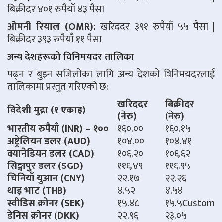
बिक्रीदर ४०१ रुपैयाँ ४३ पैसा
ओमनी रियाल (OMR):
खरिददर ३९१ रुपैयाँ ५५ पैसा |
बिक्रीदर ३९३ रुपैयाँ ११ पैसा
अन्य देशहरूको विनिमयदर तालिका
पढ्न र बुझ्न सजिलोका लागि अन्य देशको विनिमयदरलाई
तालिकामा प्रस्तुत गरिएको छ:
खरिददर
बिक्रीदर
विदेशी मुद्रा (१ एकाइ)
(नेरु)
(नेरु)
भारतीय रुपैयाँ (INR) – १००
१६०.००
१६०.१५
अष्ट्रेलियन डलर (AUD)
१०४.००
१०४.४१
क्यानेडियन डलर (CAD)
१०६.२०
१०६.६२
सिङ्गापुर डलर (SGD)
११६.४९
११६.९५
चिनियाँ युआन (CNY)
२२.१७
२२.२६
थाइ भाट (THB)
४.५२
४.५४
स्वीडिस क्रोनर (SEK)
१५.४८
१५.५Custom
डेनिस क्रोनर (DKK)
२२.९६
२३.०५