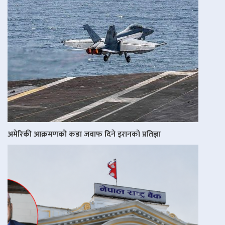
अमेरिकी आक्रमणको कडा जवाफ दिने इरानको प्रतिज्ञा