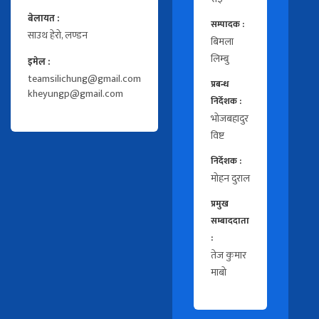
बेलायत :
सम्पादक :
साउथ हेरो, लण्डन
बिमला
लिम्बु
इमेल :
teamsilichung@gmail.com
प्रबन्ध
kheyungp@gmail.com
निर्देशक :
भोजबहादुर
विष्ट
निर्देशक :
मोहन दुराल
प्रमुख
सम्बाददाता
:
तेज कुमार
माबो