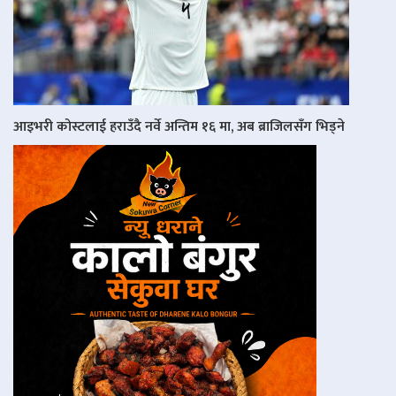
आइभरी कोस्टलाई हराउँदै नर्वे अन्तिम १६ मा, अब ब्राजिलसँग भिड्ने