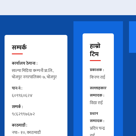
हाम्रो
सम्पर्क
टिम
कार्यालय ठेगाना :
प्रकाशक :
साल्पा मिडिया कम्पनी प्रा.लि.,
भोजपुर नगरपालिका-७, भोजपुर
किरण राई
पान नं :
सल्लाहकार
६०९९६०६२४
सम्पादक :
विद्या राई
सम्पर्क :
९८६२९९७६७२
प्रधान
सम्पादक :
काठमाडौं :
प्रदिप चन्द्र
नपा– १०, काठमाडौं
राई