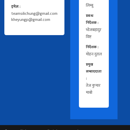
लिम्बु
इमेल :
teamsilichung@gmail.com
प्रबन्ध
kheyungp@gmail.com
निर्देशक :
भोजबहादुर
विष्ट
निर्देशक :
मोहन दुराल
प्रमुख
सम्बाददाता
:
तेज कुमार
माबो