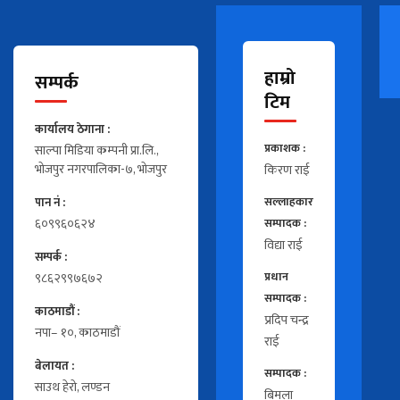
हाम्रो
सम्पर्क
टिम
कार्यालय ठेगाना :
प्रकाशक :
साल्पा मिडिया कम्पनी प्रा.लि.,
भोजपुर नगरपालिका-७, भोजपुर
किरण राई
पान नं :
सल्लाहकार
६०९९६०६२४
सम्पादक :
विद्या राई
सम्पर्क :
९८६२९९७६७२
प्रधान
सम्पादक :
काठमाडौं :
प्रदिप चन्द्र
नपा– १०, काठमाडौं
राई
बेलायत :
सम्पादक :
साउथ हेरो, लण्डन
बिमला