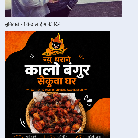
सुनिताले गोविन्दालाई माफी दिने