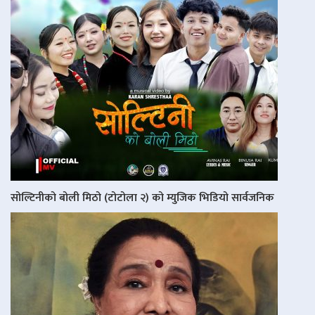
सोल्टिनीको बोली मिठो (टोटोला २) को म्युजिक भिडियो सार्वजनिक