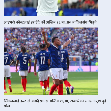
आइभरी कोस्टलाई हराउँदै नर्वे अन्तिम १६ मा, अब ब्राजिलसँग भिड्ने
स्विडेनलाई ३–० ले बढार्दै फ्रान्स अन्तिम १६ मा, एम्बाप्पेको सनसनीपूर्ण दुई
गोल