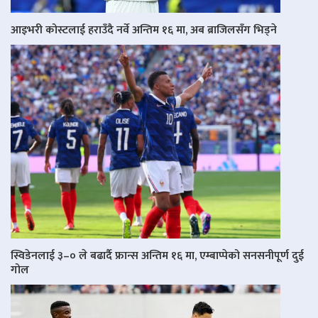
आइभरी कोस्टलाई हराउँदै नर्वे अन्तिम १६ मा, अब ब्राजिलसँग भिड्ने
स्विडेनलाई ३–० ले बढार्दै फ्रान्स अन्तिम १६ मा, एम्बाप्पेको सनसनीपूर्ण दुई
गोल