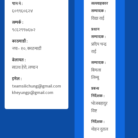
पान नं :
सल्लाहकार
६०९९६०६२४
सम्पादक :
विद्या राई
सम्पर्क :
९८६२९९७६७२
प्रधान
सम्पादक :
काठमाडौं :
प्रदिप चन्द्र
नपा– १०, काठमाडौं
राई
बेलायत :
सम्पादक :
साउथ हेरो, लण्डन
बिमला
लिम्बु
इमेल :
teamsilichung@gmail.com
प्रबन्ध
kheyungp@gmail.com
निर्देशक :
भोजबहादुर
विष्ट
निर्देशक :
मोहन दुराल