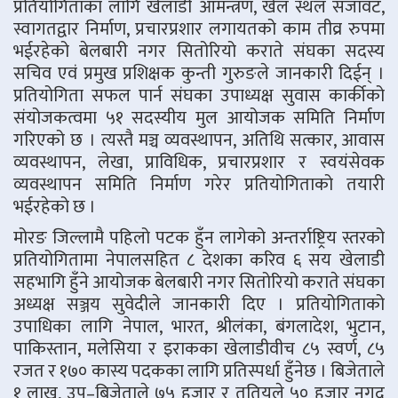
प्रतियोगिताका लागि खेलाडी आमन्त्रण, खेल स्थल सजावट,
स्वागतद्वार निर्माण, प्रचारप्रशार लगायतको काम तीव्र रुपमा
भईरहेको बेलबारी नगर सितोरियो कराते संघका सदस्य
सचिव एवं प्रमुख प्रशिक्षक कुन्ती गुरुङले जानकारी दिईन् ।
प्रतियोगिता सफल पार्न संघका उपाध्यक्ष सुवास कार्कीको
संयोजकत्वमा ५१ सदस्यीय मुल आयोजक समिति निर्माण
गरिएको छ । त्यस्तै मञ्च व्यवस्थापन, अतिथि सत्कार, आवास
व्यवस्थापन, लेखा, प्राविधिक, प्रचारप्रशार र स्वयंसेवक
व्यवस्थापन समिति निर्माण गरेर प्रतियोगिताको तयारी
भईरहेको छ ।
मोरङ जिल्लामै पहिलो पटक हुँन लागेको अन्तर्राष्ट्रिय स्तरको
प्रतियोगितामा नेपालसहित ८ देशका करिव ६ सय खेलाडी
सहभागि हुँने आयोजक बेलबारी नगर सितोरियो कराते संघका
अध्यक्ष सञ्जय सुवेदीले जानकारी दिए । प्रतियोगिताको
उपाधिका लागि नेपाल, भारत, श्रीलंका, बंगलादेश, भुटान,
पाकिस्तान, मलेसिया र इराकका खेलाडीवीच ८५ स्वर्ण, ८५
रजत र १७० कास्य पदकका लागि प्रतिस्पर्धा हुँनेछ । बिजेताले
१ लाख, उप–बिजेताले ७५ हजार र तृृतियले ५० हजार नगद