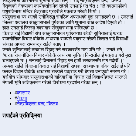
संखुवासभा कारगारमा थुनामा रहेकी छन् । राई नेत्रविक्रम चन्द ‘विप्लव’
नेतृत्वको नेकपाका कार्यकर्तासमेत रहेकी उनलाई गत चैत ८ गते काठमाडौंको
पशुपतिनाथ मन्दिर क्षेत्रबाट प्रहरीले पक्राउ गरेको थियो ।
संखुवासभा घर भएकी उनीविरुद्ध संगठित अपराधको मुद्दा लगाइएको छ । उनलाई
जिल्ला अदालत संखुवासभाले पुर्पक्षका लागि थुनामा राख्न आदेश दिएको हो ।
हाल उनलाई जिल्ला कारागार संखुवासभामा राखिएको छ ।
किरात राई विद्यार्थी संघ संखुवासभाका पूर्वअध्यक्ष रहेकी सुनितालाई फरक
राजनीतिक विचार बोकेकै आधारमा राज्यले पक्राउ गरेको किरात राई विद्यार्थी
संघका अध्यक्ष रामचन्द्र राईले बताए ।
उनले सुनितालाई तत्काल रिहाइ गर्न सरकारसँग माग पनि गरे । उनले भने,
‘फरक राजनीतिक विचार बोकेकै आधारमा सुनिता किरातीलाई पक्राउ गरी मुद्दा
चलाइएको छ । उनलाई विनासर्त रिहाइ गर्न हामी सरकारसँग माग गर्दछौं ।’
अध्यक्ष राईले विगतमा किरात राई विद्यार्थी संघका संस्थापक नविन राईलाई पनि
फरक विचार बोकेकै आधारमा राज्यले पक्राउ गरी बेपत्ता बनाएको स्मरण गरे ।
यसैबीच सोमबार संखुवासभाको खाँदबारीमा किरात राई विद्यार्थीहरुले भारतले
नेपाली भूमि अतिक्रमण गरेको विरोधमा प्रदर्शन गरेका छन् ।
#
कारगार
#
नेकपा
#
नेत्रविक्रम चन्द ‘विप्लव
तपाईको प्रतिक्रिया