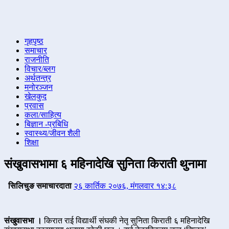
गृहपृष्ठ
समाचार
राजनीति
विचार/ब्लग
अर्थतन्त्र
मनोरञ्जन
खेलकुद
प्रवास
कला/साहित्य
बिज्ञान -प्रबिधि
स्वास्थ्य/जीवन शैली
शिक्षा
संखुवासभामा ६ महिनादेखि सुनिता किराती थुनामा
सिलिचुङ समाचारदाता
२६ कार्तिक २०७६, मंगलवार १४:३८
संखुवासभा ।
किरात राई विद्यार्थी संघकी नेतृ सुनिता किराती ६ महिनादेखि