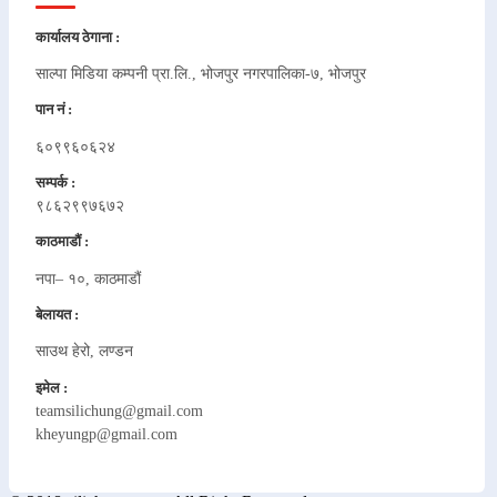
कार्यालय ठेगाना :
साल्पा मिडिया कम्पनी प्रा.लि., भोजपुर नगरपालिका-७, भोजपुर
पान नं :
६०९९६०६२४
सम्पर्क :
९८६२९९७६७२
काठमाडौं :
नपा– १०, काठमाडौं
बेलायत :
साउथ हेरो, लण्डन
इमेल :
teamsilichung@gmail.com
kheyungp@gmail.com