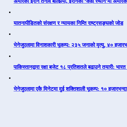
अमेरिका इरान तनाव बल्झियो, इरानका ‘केही स्थान’मा अमेर
यातनापीडितको संरक्षण र न्यायका निम्ति राष्ट्रसङ्घको जोड
भेनेजुएलामा विनाशकारी भूकम्प: २३५ जनाको मृत्यु, ४० हजारभ
पाकिस्तानद्वारा रक्षा बजेट १८ प्रतिशतले बढाउने तयारी: भ
भेनेजुएलामा एकै मिनेटमा दुई शक्तिशाली भूकम्प: १० हजारभन्