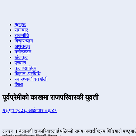
गृहपृष्ठ
समाचार
राजनीति
विचार/ब्लग
अर्थतन्त्र
मनोरञ्जन
खेलकुद
प्रवास
कला/साहित्य
बिज्ञान -प्रबिधि
स्वास्थ्य/जीवन शैली
शिक्षा
पूर्वप्रेमीकाे काखमा राजपरिवारकी युवती
१३ पुष २०७६, आईतवार ०३:४१
लण्डन । बेलायती राजपरिवारलाई पछिल्लो समय अन्तर्राष्ट्रिय मिडियाले पच्छ्याउ