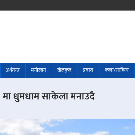
अर्थतन्त्र
मनोरञ्जन
खेलकुद
प्रवास
कला/साहित्य
१ मा धुमधाम साकेला मनाउदै