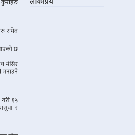
लोकप्रिय
 कुराहरु
हरु समेत
ै आएको छ
मय मंसिर
ी मनाउने
म गरी १५
ासुवा र