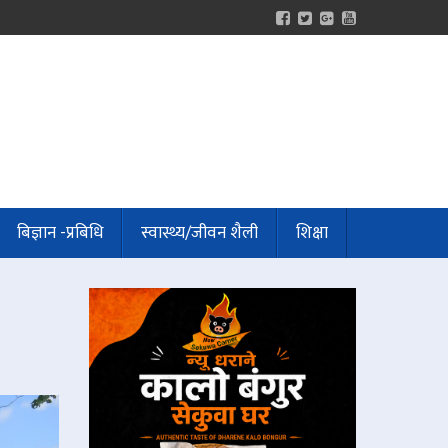
बिज्ञान -प्रबिधि
स्वास्थ्य/जीवन शैली
शिक्षा