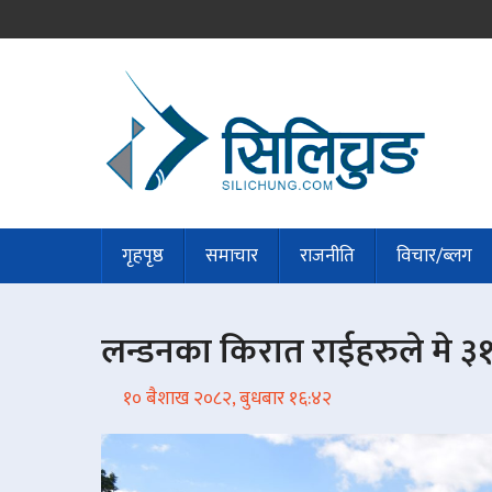
गृहपृष्ठ
समाचार
राजनीति
विचार/ब्लग
लन्डनका किरात राईहरुले मे ३
१० बैशाख २०८२, बुधबार १६:४२