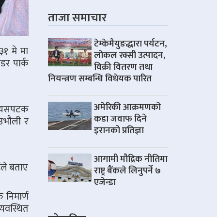
ताजा समाचार
टेम्केमैयुङद्धारा पर्यटन,
१ मे मा
लोकल रक्सी उत्पादन,
डर पार्क
विक्री वितरण तथा
नियन्त्रण सम्बन्धि विधेयक पारित
अमेरिकी आक्रमणको
ुप यसपटक
कडा जवाफ दिने
 उभौली र
इरानको प्रतिज्ञा
आगामी मौद्रिक नीतिमा
ईले बताए
राष्ट्र बैंकले लिनुपर्ने ७
एजेन्डा
 निमार्ण
यवस्थित