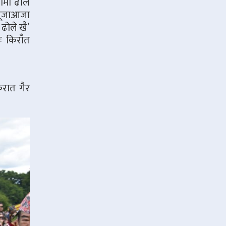
रामा ढोल
 पूजाआजा
 ढोले खै’
ः किराँत
िरात गैर